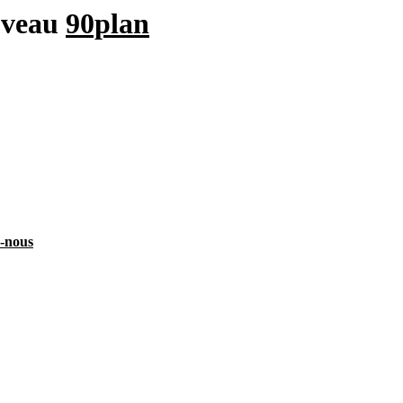
uveau
90plan
z-nous