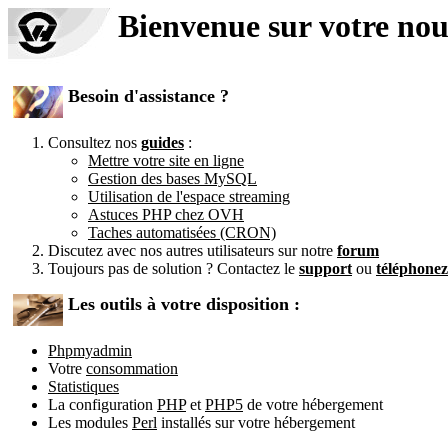
Bienvenue sur votre no
Besoin d'assistance ?
Consultez nos
guides
:
Mettre votre site en ligne
Gestion des bases MySQL
Utilisation de l'espace streaming
Astuces PHP chez OVH
Taches automatisées (CRON)
Discutez avec nos autres utilisateurs sur notre
forum
Toujours pas de solution ? Contactez le
support
ou
téléphone
Les outils à votre disposition :
Phpmyadmin
Votre
consommation
Statistiques
La configuration
PHP
et
PHP5
de votre hébergement
Les modules
Perl
installés sur votre hébergement