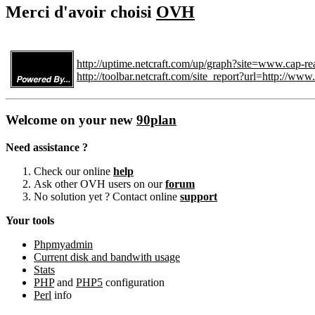
Merci d'avoir choisi
OVH
http://uptime.netcraft.com/up/graph?site=www.cap-real
http://toolbar.netcraft.com/site_report?url=http://www.
Welcome on your new
90plan
Need assistance ?
Check our online
help
Ask other OVH users on our
forum
No solution yet ? Contact online
support
Your tools
Phpmyadmin
Current disk and bandwith usage
Stats
PHP
and
PHP5
configuration
Perl
info