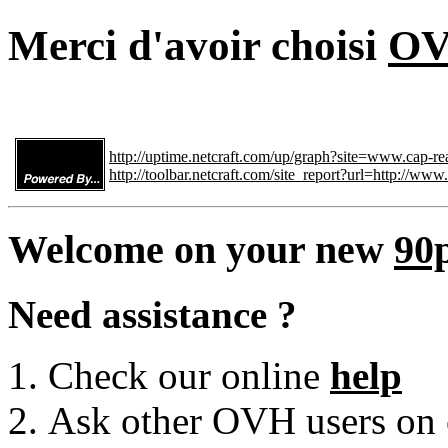
Merci d'avoir choisi
O
http://uptime.netcraft.com/up/graph?site=www.cap-real
http://toolbar.netcraft.com/site_report?url=http://www.
Welcome on your new
90
Need assistance ?
Check our online
help
Ask other OVH users on